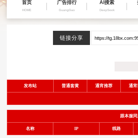
首页
广告排行
AI搜索
HOME
GuangGao
DeepSeek
发布站
普通套黄
通宵推荐
通宵
跟本服同服务
名称
IP
线路