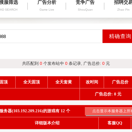
搜服筛选
广告分析
竞争广告
招聘交
AD SEARCH
Game Live
ShouQuan
Zhao Pin
共匹配到
0
个发布站中
0
条记录, 广告总价:
0
元
固顶
全天固顶
全天套黄
改时间
广告总价
广告总价: 0 元
器(103.192.209.216)的游戏有 12 个
详细版本介绍
客服QQ