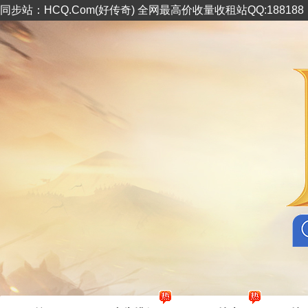
同步站：HCQ.Com(好传奇) 全网最高价收量收租站QQ:18818