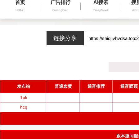
首页
广告排行
AI搜索
搜
HOME
GuangGao
DeepSeek
AD 
发布站
普通套黄
通宵推荐
通宵固顶
1pk
hcq
跟本服同服务器(