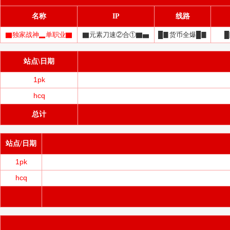
名称
IP
线路
▇独家战神▂单职业▇
▇元素刀速②合①▇▅
█▊货币全爆█▊
站点\日期
1pk
hcq
总计
站点/日期
1pk
hcq