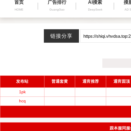
首页
广告排行
AI搜索
搜
HOME
GuangGao
DeepSeek
AD 
发布站
普通套黄
通宵推荐
通宵固顶
1pk
hcq
跟本服同服务器(