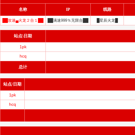
名称
IP
线路
██攻速▄火龙２合１██
██满速999％无限合██
█星辰火龙█
站点\日期
1pk
hcq
总计
站点/日期
1pk
hcq