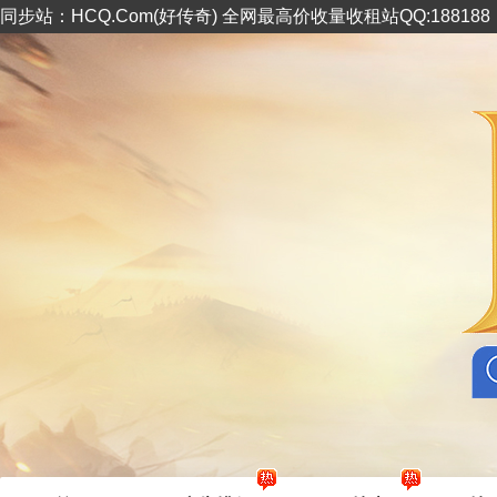
同步站：HCQ.Com(好传奇) 全网最高价收量收租站QQ:18818