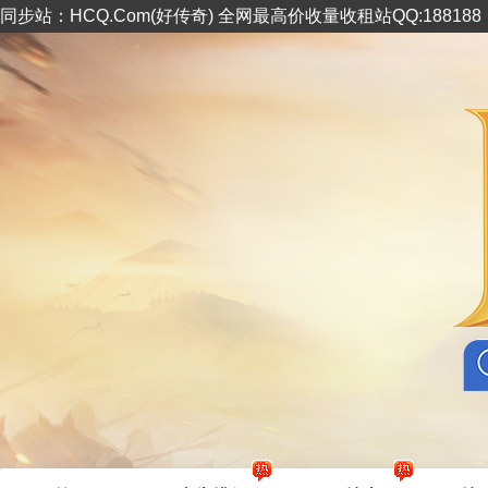
同步站：HCQ.Com(好传奇) 全网最高价收量收租站QQ:18818