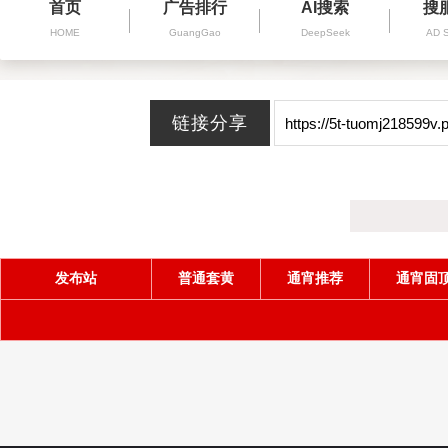
首页
广告排行
AI搜索
搜
HOME
GuangGao
DeepSeek
AD 
发布站
普通套黄
通宵推荐
通宵固