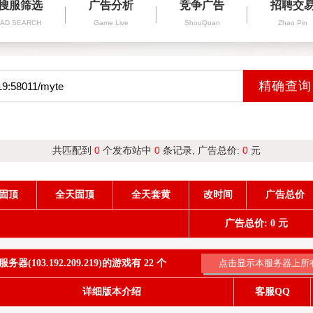
搜服筛选
广告分析
竞争广告
招聘交
AD SEARCH
Game Live
ShouQuan
Zhao Pin
共匹配到
0
个发布站中
0
条记录, 广告总价:
0
元
固顶
全天固顶
全天套黄
改时间
广告总价
广告总价: 0 元
器(103.192.209.219)的游戏有 22 个
详细版本介绍
客服QQ