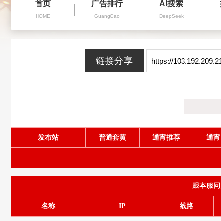
首页
广告排行
AI搜索
HOME
GuangGao
DeepSeek
发布站
普通套黄
通宵推荐
通宵
跟本服同服务
名称
IP
线路