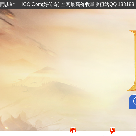
同步站：HCQ.Com(好传奇) 全网最高价收量收租站QQ:18818