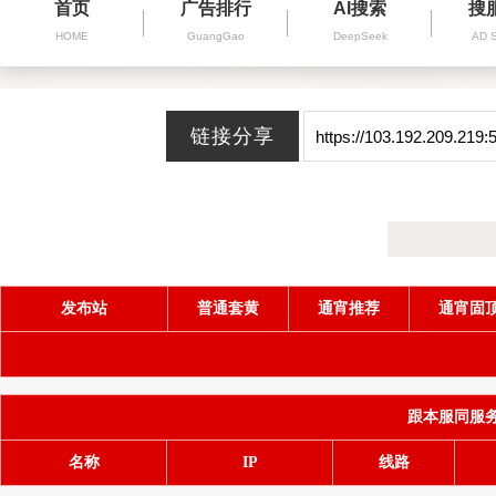
首页
广告排行
AI搜索
搜
HOME
GuangGao
DeepSeek
AD 
发布站
普通套黄
通宵推荐
通宵固
跟本服同服务器(
名称
IP
线路