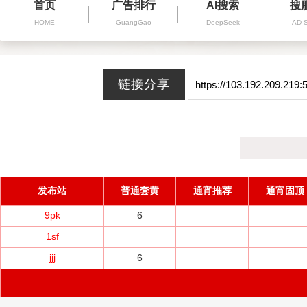
首页
广告排行
AI搜索
搜
HOME
GuangGao
DeepSeek
AD 
发布站
普通套黄
通宵推荐
通宵固顶
9pk
6
1sf
jjj
6