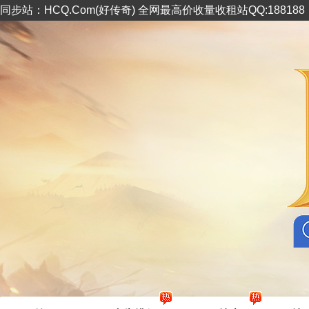
同步站：HCQ.Com(好传奇) 全网最高价收量收租站QQ:18818