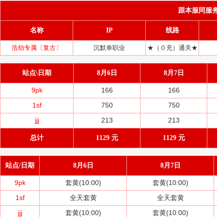
跟本服同服务器(
名称
IP
线路
浩劫专属〔复古〕
沉默单职业
★（０充）通关★
站点\日期
8月6日
8月7日
9pk
166
166
1sf
750
750
jjj
213
213
总计
1129 元
1129 元
站点/日期
8月6日
8月7日
9pk
套黄(10:00)
套黄(10:00)
1sf
全天套黄
全天套黄
jjj
套黄(10:00)
套黄(10:00)