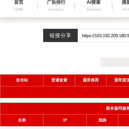
首页
广告排行
AI搜索
搜
HOME
GuangGao
DeepSeek
AD 
发布站
普通套黄
通宵推荐
通宵固
跟本服同服务器(
名称
IP
线路