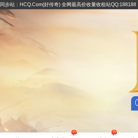
同步站：HCQ.Com(好传奇) 全网最高价收量收租站QQ:18818