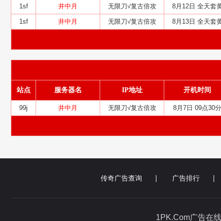
1sf
井中月
无限刀√复古倍攻
8月12日 全天套
1sf
井中月
无限刀√复古倍攻
8月13日 全天套
站点
服务器名
IP地址
开机时间
99j
井中月
无限刀√复古倍攻
8月7日 09点30
传奇广告查询
广告排行
1PK.Com广告在