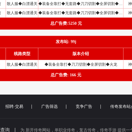
黄
散人服◆白漂通关
◆装备全靠打◆无套路◆刀刀切割◆全屏切割◆火龙
神
黄
散人服◆白漂通关
◆装备全靠打◆无套路◆刀刀切割◆全屏切割◆火龙
神
总广告费:5250 元
发布站: 99j
线路类型
版本介绍
分
散人服◆白漂通关
◆装备全靠打◆刀刀切割◆全屏切割◆火龙
神
总广告费: 166 元
招聘·交易
广告筛选
竞争广告
传奇发布站
线查询 |
为 新开传奇网站，单职业传奇，复古传奇，传奇手游 提供一