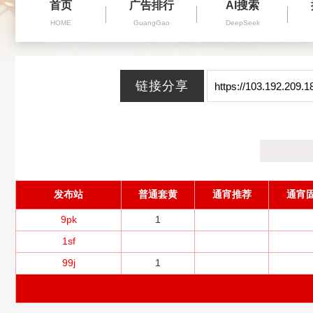
首页
广告排行
AI搜索
HOME
GuangGao
DeepSeek
发布站
普通套黄
通宵推荐
通宵
9pk
1
1sf
99j
1