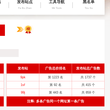
易
发布站点
工具导航
黑名单
Fa Bu Zhan
Mir Tools
Tou Su
发布站
广告总价排名
发布站总广告数
9pk
第 1223 名
共 1737 个
1sf
第 92 名
共 415 个
99j
第 443 名
共 859 个
注释: 多条广告同一个网址算一条广告