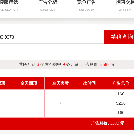
搜服筛选
广告分析
竞争广告
招聘交
AD SEARCH
Game Live
ShouQuan
Zhao Pin
共匹配到
3
个发布站中
9
条记录, 广告总价:
5582
元
固顶
全天固顶
全天套黄
改时间
广告总价
166
7
5250
166
广告总价: 5582 元