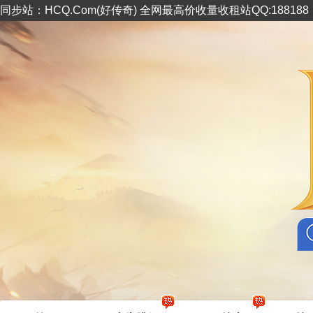
同步站：HCQ.Com(好传奇) 全网最高价收量收租站QQ:18818