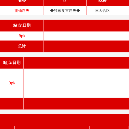
名称
IP
线路
龍仙迷失
◆独家复古迷失◆
三天合区
站点\日期
9pk
总计
站点/日期
9pk