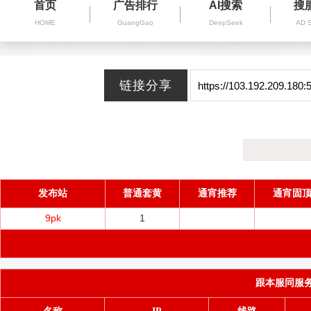
首页
广告排行
AI搜索
搜
HOME
GuangGao
DeepSeek
AD 
发布站
普通套黄
通宵推荐
通宵固
9pk
1
跟本服同服务器(