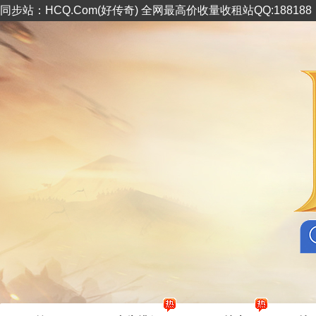
同步站：HCQ.Com(好传奇) 全网最高价收量收租站QQ:18818