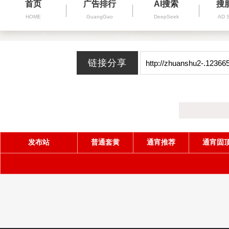
首页
广告排行
AI搜索
搜
HOME
GuangGao
DeepSeek
AD 
发布站
普通套黄
通宵推荐
通宵固