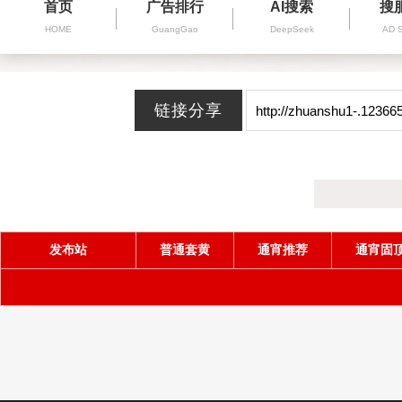
首页
广告排行
AI搜索
搜
HOME
GuangGao
DeepSeek
AD 
发布站
普通套黄
通宵推荐
通宵固