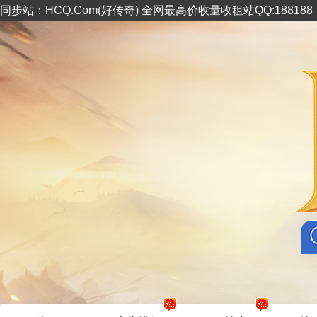
同步站：HCQ.Com(好传奇) 全网最高价收量收租站QQ:18818