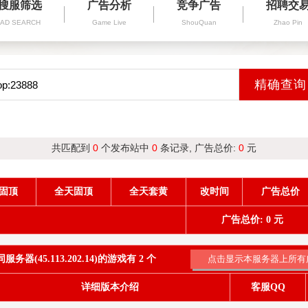
搜服筛选
广告分析
竞争广告
招聘交
AD SEARCH
Game Live
ShouQuan
Zhao Pin
共匹配到
0
个发布站中
0
条记录, 广告总价:
0
元
固顶
全天固顶
全天套黄
改时间
广告总价
广告总价: 0 元
务器(45.113.202.14)的游戏有 2 个
详细版本介绍
客服QQ