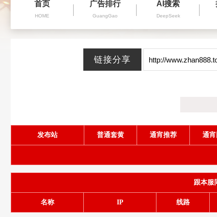
首页
广告排行
AI搜索
HOME
GuangGao
DeepSeek
发布站
普通套黄
通宵推荐
通宵
跟本服同服
名称
IP
线路