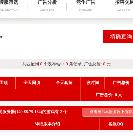
搜服筛选
广告分析
竞争广告
招聘交
AD SEARCH
Game Live
ShouQuan
Zhao Pin
共匹配到
0
个发布站中
0
条记录, 广告总价:
0
元
固顶
全天固顶
全天套黄
改时间
广告总价
广告总价: 0 元
务器(149.88.79.184)的游戏有 2 个
详细版本介绍
客服QQ