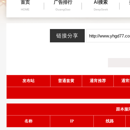
首页
广告排行
AI搜索
HOME
GuangGao
DeepSeek
发布站
普通套黄
通宵推荐
通宵
跟本服同服
名称
IP
线路