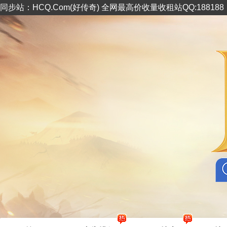
同步站：HCQ.Com(好传奇) 全网最高价收量收租站QQ:18818