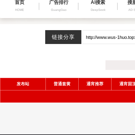
首页
广告排行
AI搜索
搜
HOME
GuangGao
DeepSeek
AD 
发布站
普通套黄
通宵推荐
通宵固