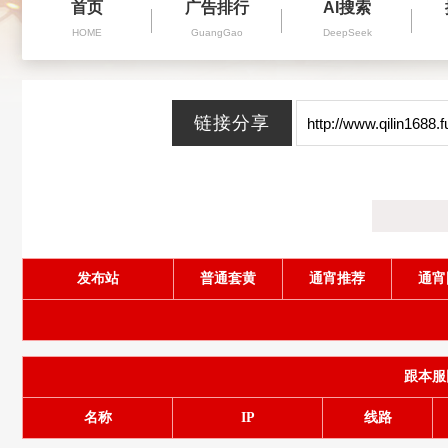
首页
广告排行
AI搜索
HOME
GuangGao
DeepSeek
发布站
普通套黄
通宵推荐
通宵
跟本服同
名称
IP
线路