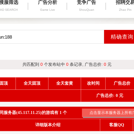
搜服筛选
广告分析
竞争广告
招聘交
AD SEARCH
Game Live
ShouQuan
Zhao Pin
共匹配到
0
个发布站中
0
条记录, 广告总价:
0
元
固顶
全天固顶
全天套黄
改时间
广告总价
广告总价: 0 元
服务器(45.117.11.25)的游戏有 1 个
详细版本介绍
客服QQ