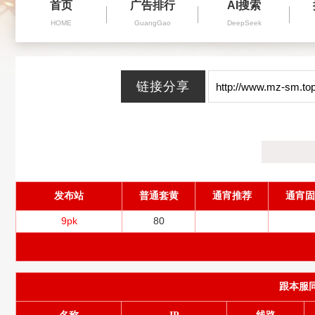
首页
广告排行
AI搜索
HOME
GuangGao
DeepSeek
发布站
普通套黄
通宵推荐
通宵固
9pk
80
跟本服同服