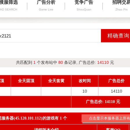
搜服筛选
广告分析
竞争广告
招聘交
AD SEARCH
Game Live
ShouQuan
Zhao Pin
共匹配到
1
个发布站中
80
条记录, 广告总价:
14110
元
顶
全天固顶
全天套黄
改时间
广告总价
10
14110
广告总价: 14110 元
务器(45.120.101.112)的游戏有 1 个