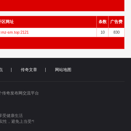
开区网址
条数
广告费
w.mz-sm.top:2121
10
830
点
传奇文章
网站地图
个传奇发布网交流平台
 享受健康生活
性，避免上当受*!