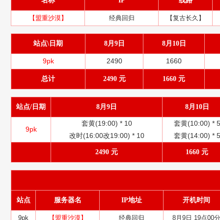
名称
IP
线路
【盟重沙漠】
经典回归
【复古长久】
站点\日期
8月9日
8月10日
9pk
2490
1660
总计
2490 元
1660 元
站点/日期
8月9日
8月10日
套黄(19:00) *
10
套黄(10:00) *
9pk
改时(16:00改19:00) *
10
套黄(14:00) *
2490 元
1660 元
站点
服务器名
IP地址
开机时间
9pk
【盟重沙漠】
经典回归
8月9日 19点00