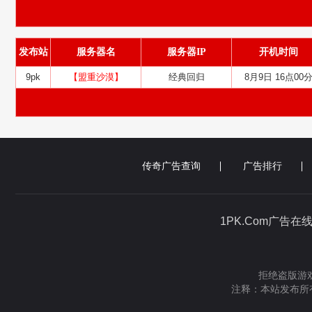
发布站
服务器名
服务器IP
开机时间
9pk
【盟重沙漠】
经典回归
8月9日 16点00
传奇广告查询
广告排行
1PK.Com广告在
拒绝盗版游戏
注释：本站发布所