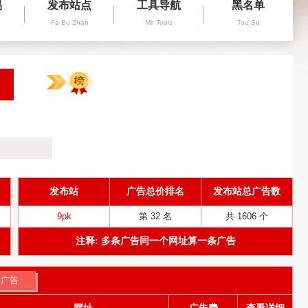
易
发布站点
工具导航
黑名单
Fa Bu Zhan
Mir Tools
Tou Su
发布站
广告总价排名
发布站总广告数
9pk
第 32 名
共 1606 个
注释: 多条广告同一个网址算一条广告