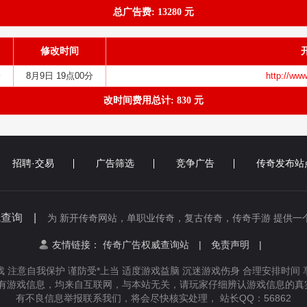
总广告费: 13280 元
修改时间
分
8月9日 19点00分
http://ww
改时间费用总计: 830 元
招聘·交易
广告筛选
竞争广告
传奇发布站
线查询 |
为 新开传奇网站，单职业传奇，复古传奇，传奇手游 提供一
友情链接：
传奇广告权威查询站
|
免责声明
|
 注意自我保护 谨防受*上当 适度游戏益脑 沉迷游戏伤身 合理安排时间
有游戏信息，均来自互联网，与本站无关，请玩家仔细辨认游戏信息的真实
有不良信息举报联系我们，将会尽快核实处理， 站长QQ：56862