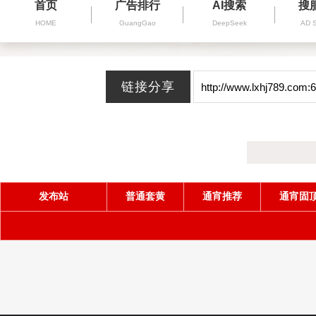
首页
广告排行
AI搜索
搜
HOME
GuangGao
DeepSeek
AD 
发布站
普通套黄
通宵推荐
通宵固