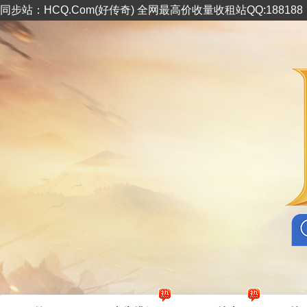
同步站：HCQ.Com(好传奇) 全网最高价收量收租站QQ:18818