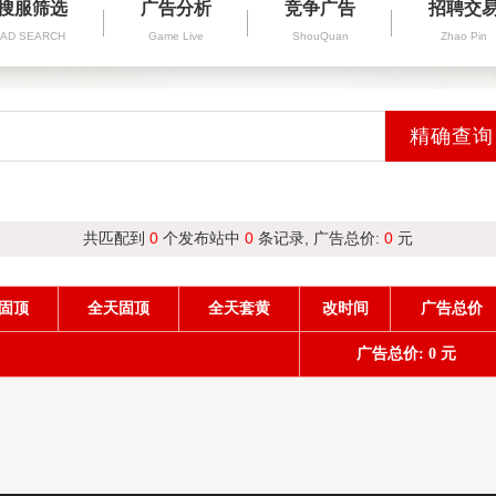
搜服筛选
广告分析
竞争广告
招聘交
AD SEARCH
Game Live
ShouQuan
Zhao Pin
共匹配到
0
个发布站中
0
条记录, 广告总价:
0
元
固顶
全天固顶
全天套黄
改时间
广告总价
广告总价: 0 元