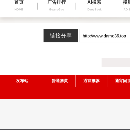
首页
广告排行
AI搜索
搜
HOME
GuangGao
DeepSeek
AD 
发布站
普通套黄
通宵推荐
通宵固