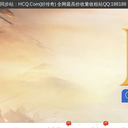
同步站：HCQ.Com(好传奇) 全网最高价收量收租站QQ:18818