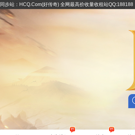
同步站：HCQ.Com(好传奇) 全网最高价收量收租站QQ:18818