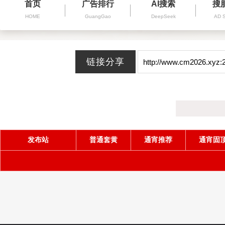
首页
广告排行
AI搜索
搜
HOME
GuangGao
DeepSeek
AD 
发布站
普通套黄
通宵推荐
通宵固