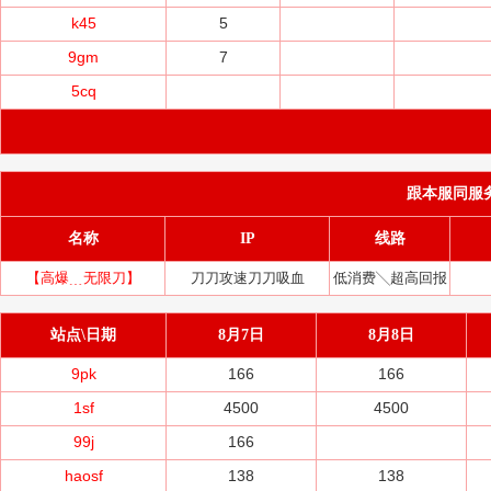
k45
5
9gm
7
5cq
跟本服同服务器(
名称
IP
线路
【高爆﹍无限刀】
刀刀攻速刀刀吸血
低消费╲超高回报
站点\日期
8月7日
8月8日
9pk
166
166
1sf
4500
4500
99j
166
haosf
138
138