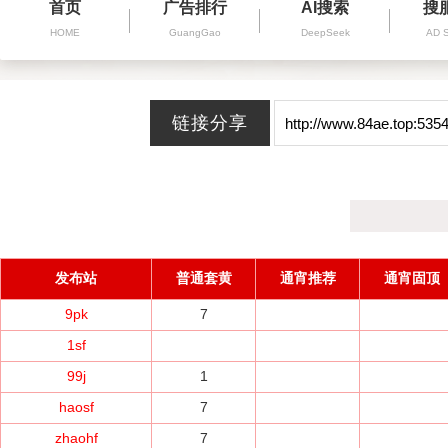
首页
广告排行
AI搜索
搜
HOME
GuangGao
DeepSeek
AD 
发布站
普通套黄
通宵推荐
通宵固顶
9pk
7
1sf
99j
1
haosf
7
zhaohf
7