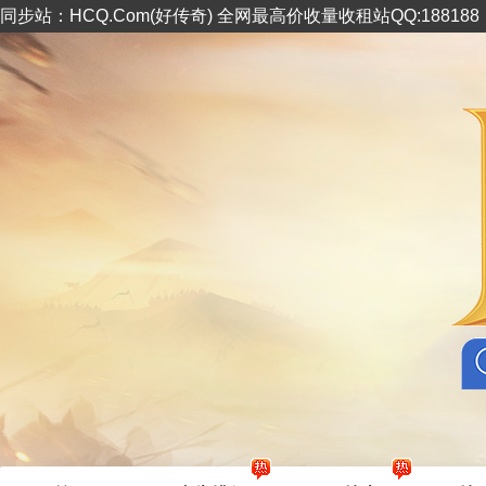
同步站：HCQ.Com(好传奇) 全网最高价收量收租站QQ:18818