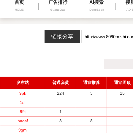
首页
广告排行
AI搜索
搜
HOME
GuangGao
DeepSeek
AD 
发布站
普通套黄
通宵推荐
通宵固顶
9pk
224
3
15
1sf
99j
1
haosf
8
8
9gm