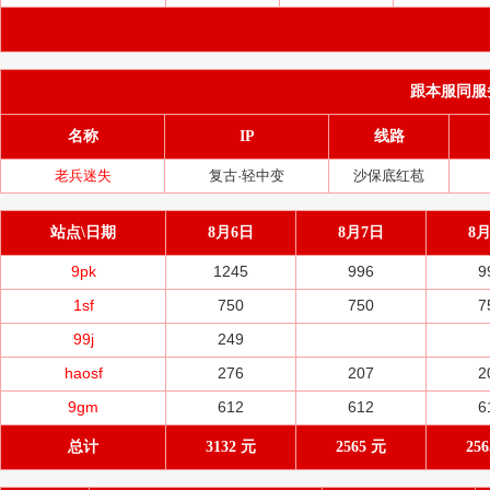
跟本服同服务器(
名称
IP
线路
老兵迷失
复古·轻中变
沙保底红苞
站点\日期
8月6日
8月7日
8
9pk
1245
996
9
1sf
750
750
7
99j
249
haosf
276
207
2
9gm
612
612
6
总计
3132 元
2565 元
25