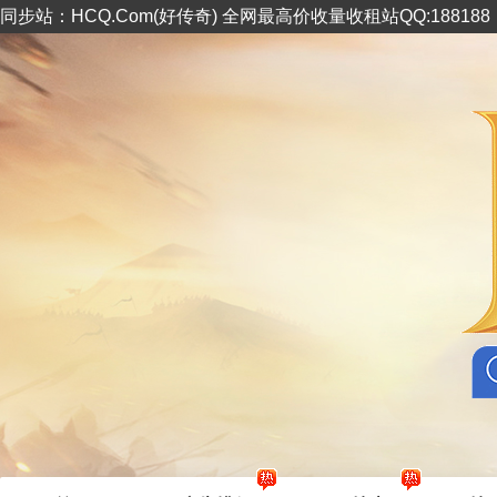
同步站：HCQ.Com(好传奇) 全网最高价收量收租站QQ:18818