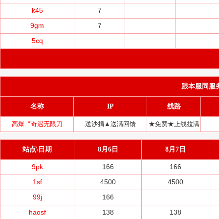
k45
7
9gm
7
5cq
跟本服同服务器(
名称
IP
线路
高爆〞奇遇无限刀
送沙捐▲送满回馈
★免费★上线拉满
站点\日期
8月6日
8月7日
9pk
166
166
1sf
4500
4500
99j
166
haosf
138
138