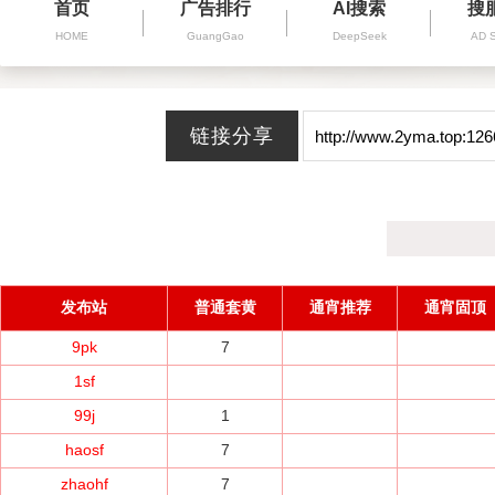
首页
广告排行
AI搜索
搜
HOME
GuangGao
DeepSeek
AD 
发布站
普通套黄
通宵推荐
通宵固顶
9pk
7
1sf
99j
1
haosf
7
zhaohf
7