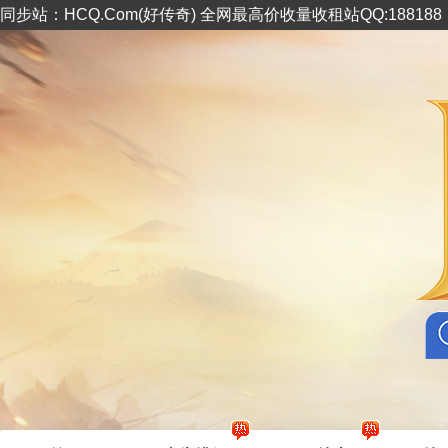
同步站：HCQ.Com(好传奇) 全网最高价收量收租站QQ:18818