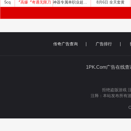
5cq
〞高爆〞奇遇无限刀
神器专属单职业超变中变迷失
8月6日 全天套黄
传奇广告查询
广告排行
1PK.Com广告在线
拒绝盗版游戏 
注释：本站发布所有游
C