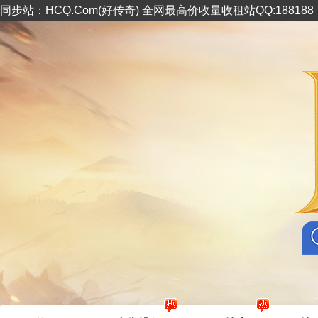
同步站：HCQ.Com(好传奇) 全网最高价收量收租站QQ:18818