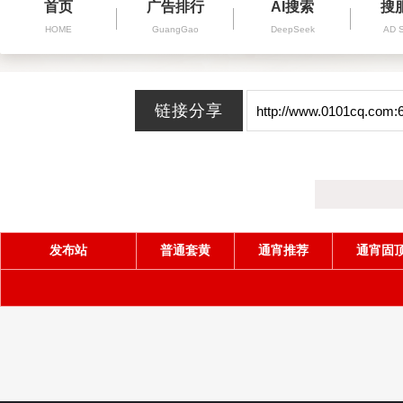
首页
广告排行
AI搜索
搜
HOME
GuangGao
DeepSeek
AD 
发布站
普通套黄
通宵推荐
通宵固