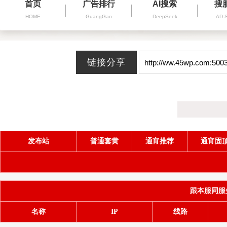
首页
广告排行
AI搜索
搜
HOME
GuangGao
DeepSeek
AD 
发布站
普通套黄
通宵推荐
通宵固
跟本服同服务器(
名称
IP
线路