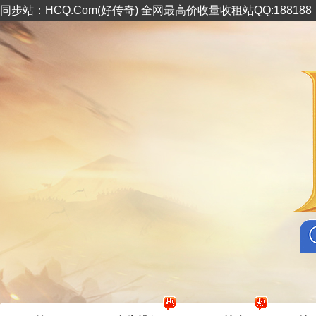
同步站：HCQ.Com(好传奇) 全网最高价收量收租站QQ:18818