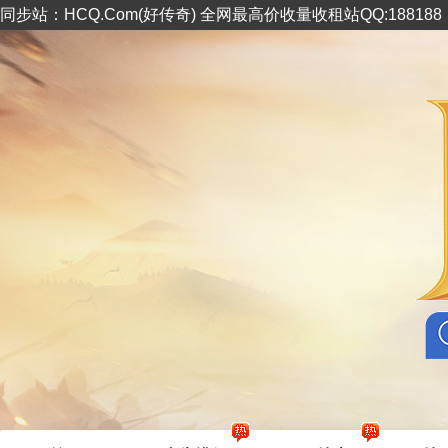
同步站：HCQ.Com(好传奇) 全网最高价收量收租站QQ:18818