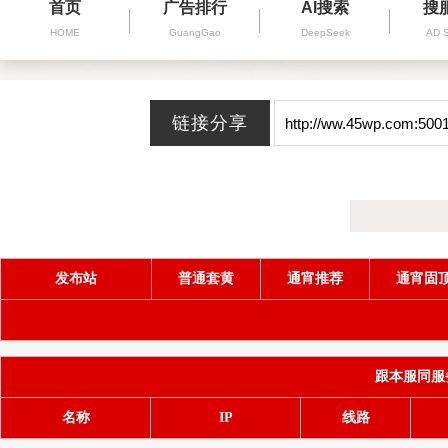
首页
广告排行
AI搜索
搜
HOME
GuangGao
DeepSeek
AD 
发布站
普通套黄
通宵推荐
通宵固
跟本服同服务器(
名称
IP
线路