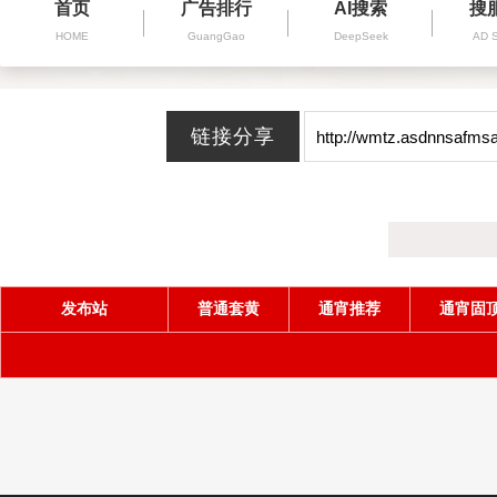
首页
广告排行
AI搜索
搜
HOME
GuangGao
DeepSeek
AD 
发布站
普通套黄
通宵推荐
通宵固