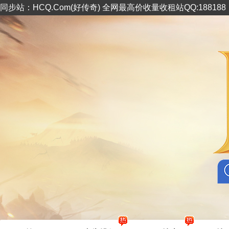
同步站：HCQ.Com(好传奇) 全网最高价收量收租站QQ:18818