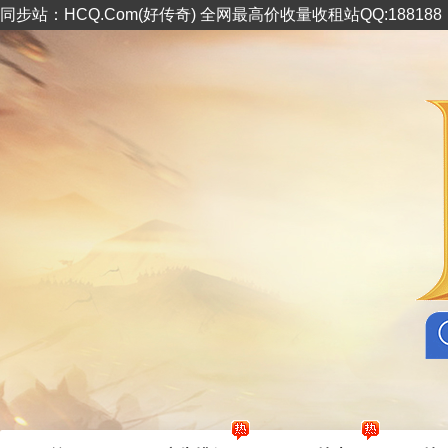
同步站：HCQ.Com(好传奇) 全网最高价收量收租站QQ:18818