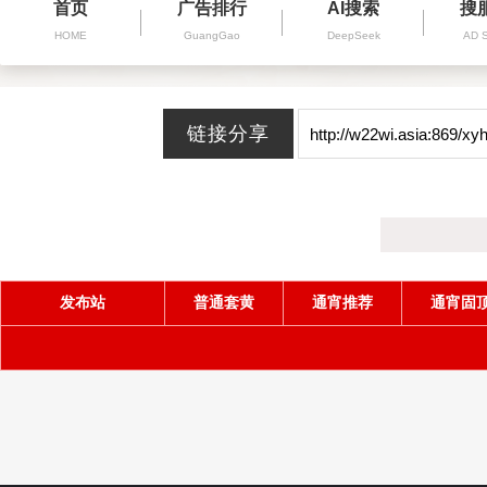
首页
广告排行
AI搜索
搜
HOME
GuangGao
DeepSeek
AD 
发布站
普通套黄
通宵推荐
通宵固