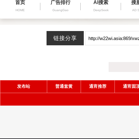
首页
广告排行
AI搜索
搜
HOME
GuangGao
DeepSeek
AD 
发布站
普通套黄
通宵推荐
通宵固