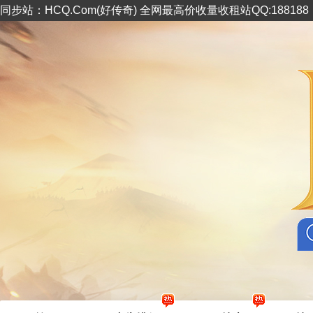
同步站：HCQ.Com(好传奇) 全网最高价收量收租站QQ:18818