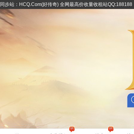
同步站：HCQ.Com(好传奇) 全网最高价收量收租站QQ:18818