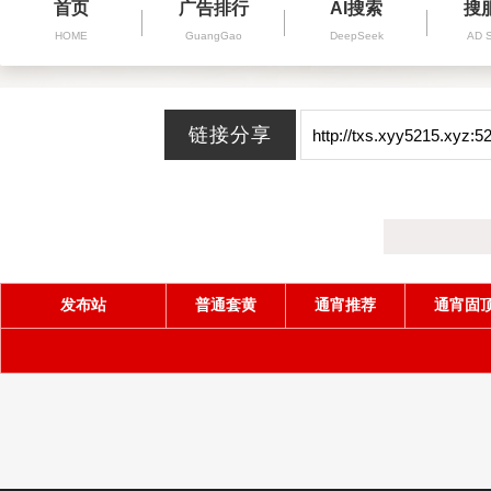
首页
广告排行
AI搜索
搜
HOME
GuangGao
DeepSeek
AD 
发布站
普通套黄
通宵推荐
通宵固