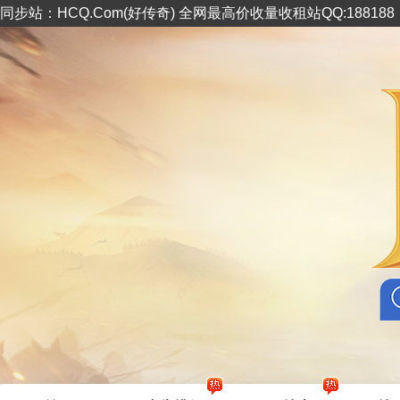
同步站：HCQ.Com(好传奇) 全网最高价收量收租站QQ:18818