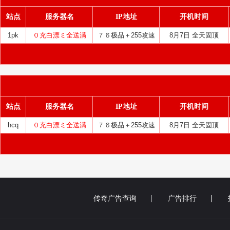
站点
服务器名
IP地址
开机时间
1pk
０充白漂ミ全送满
７６极品＋255攻速
8月7日 全天固顶
站点
服务器名
IP地址
开机时间
hcq
０充白漂ミ全送满
７６极品＋255攻速
8月7日 全天固顶
传奇广告查询
广告排行