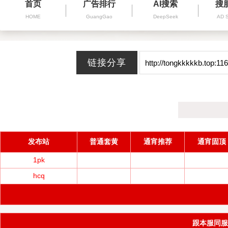
首页
广告排行
AI搜索
搜
HOME
GuangGao
DeepSeek
AD 
发布站
普通套黄
通宵推荐
通宵固顶
1pk
hcq
跟本服同服务器