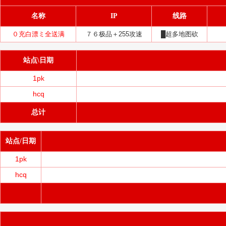
名称
IP
线路
０充白漂ミ全送满
７６极品＋255攻速
█超多地图砍
站点\日期
1pk
hcq
总计
站点/日期
1pk
hcq