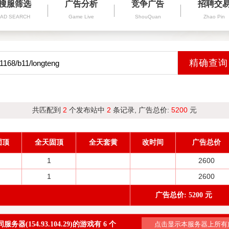
搜服筛选
广告分析
竞争广告
招聘交
AD SEARCH
Game Live
ShouQuan
Zhao Pin
共匹配到
2
个发布站中
2
条记录, 广告总价:
5200
元
固顶
全天固顶
全天套黄
改时间
广告总价
1
2600
1
2600
广告总价: 5200 元
务器(154.93.104.29)的游戏有 6 个