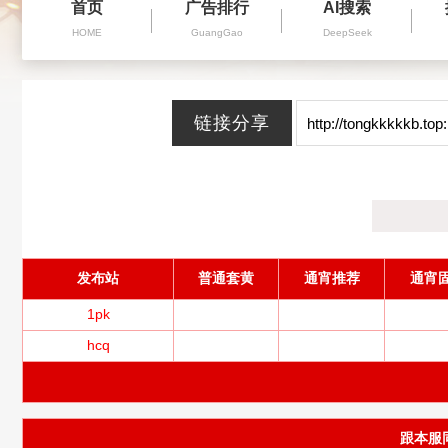
首页
广告排行
AI搜索
HOME
GuangGao
DeepSeek
发布站
普通套黄
通宵推荐
通宵
1pk
hcq
跟本服同服