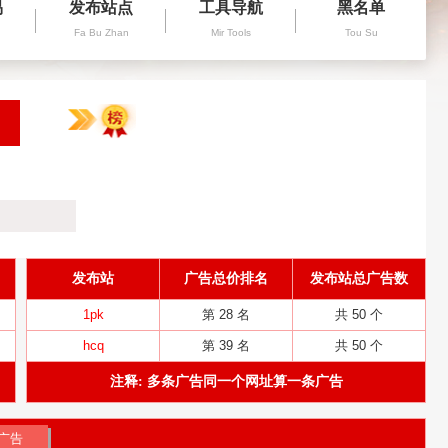
易
发布站点
工具导航
黑名单
Fa Bu Zhan
Mir Tools
Tou Su
发布站
广告总价排名
发布站总广告数
1pk
第 28 名
共 50 个
hcq
第 39 名
共 50 个
注释: 多条广告同一个网址算一条广告