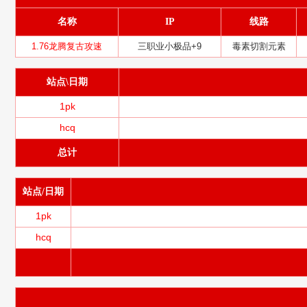
名称
IP
线路
1.76龙腾复古攻速
三职业小极品+9
毒素切割元素
站点\日期
1pk
hcq
总计
站点/日期
1pk
hcq