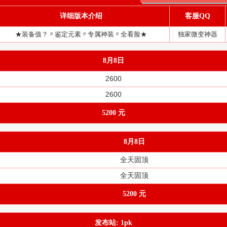
详细版本介绍
客服QQ
★装备值？〃鉴定元素〃专属神装〃全看脸★
独家微变神器
8月8日
2600
2600
5200 元
8月8日
全天固顶
全天固顶
5200 元
发布站: 1pk