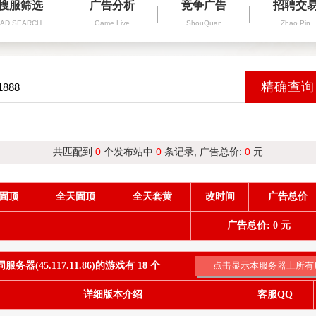
搜服筛选
广告分析
竞争广告
招聘交
AD SEARCH
Game Live
ShouQuan
Zhao Pin
共匹配到
0
个发布站中
0
条记录, 广告总价:
0
元
固顶
全天固顶
全天套黄
改时间
广告总价
广告总价: 0 元
务器(45.117.11.86)的游戏有 18 个
详细版本介绍
客服QQ