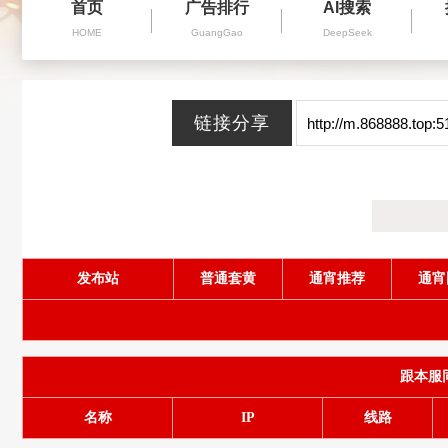
首页
广告排行
AI搜索
HOME
GuangGao
DeepSeek
发布站
普通套黄
通宵推荐
通宵
跟本服同服
名称
IP
线路