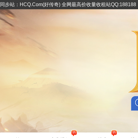
同步站：HCQ.Com(好传奇) 全网最高价收量收租站QQ:18818