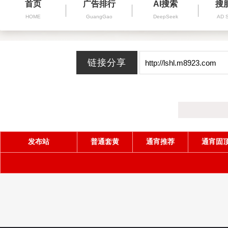
首页
广告排行
AI搜索
搜
HOME
GuangGao
DeepSeek
AD 
发布站
普通套黄
通宵推荐
通宵固