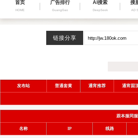
首页
广告排行
AI搜索
搜
HOME
GuangGao
DeepSeek
AD 
发布站
普通套黄
通宵推荐
通宵固
跟本服同服务器
名称
IP
线路