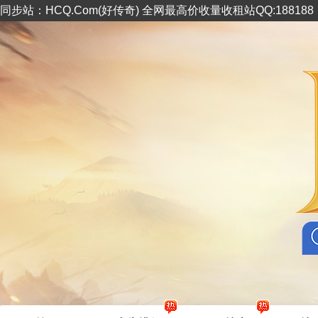
同步站：HCQ.Com(好传奇) 全网最高价收量收租站QQ:18818