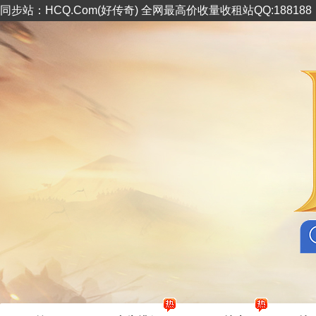
同步站：HCQ.Com(好传奇) 全网最高价收量收租站QQ:18818