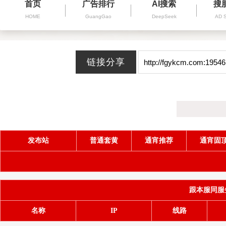
首页
广告排行
AI搜索
搜
HOME
GuangGao
DeepSeek
AD 
发布站
普通套黄
通宵推荐
通宵固
跟本服同服务器(
名称
IP
线路