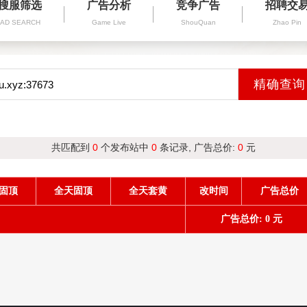
搜服筛选
广告分析
竞争广告
招聘交
AD SEARCH
Game Live
ShouQuan
Zhao Pin
共匹配到
0
个发布站中
0
条记录, 广告总价:
0
元
固顶
全天固顶
全天套黄
改时间
广告总价
广告总价: 0 元