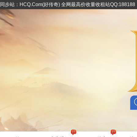
同步站：HCQ.Com(好传奇) 全网最高价收量收租站QQ:18818