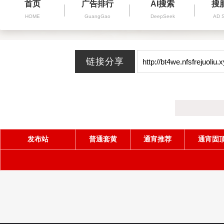
首页
广告排行
AI搜索
搜
HOME
GuangGao
DeepSeek
AD 
发布站
普通套黄
通宵推荐
通宵固