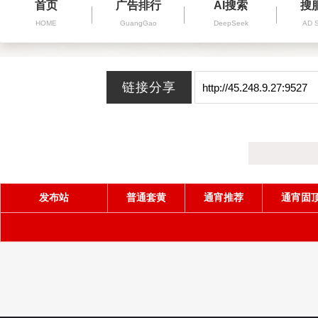
首页
广告排行
AI搜索
搜
HOME
GuangGao
DeepSeek
AD 
发布站
普通套黄
通宵推荐
通宵固