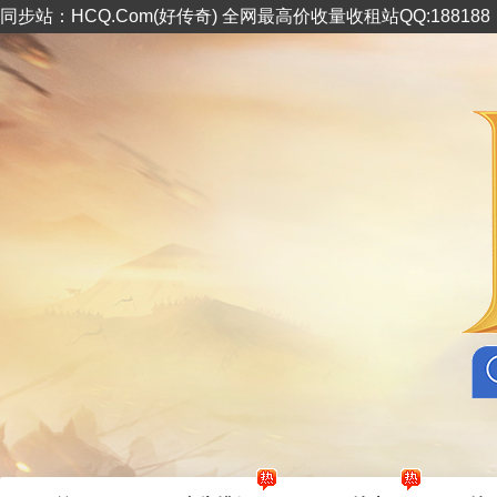
同步站：HCQ.Com(好传奇) 全网最高价收量收租站QQ:18818