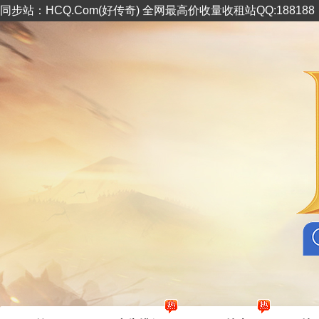
同步站：HCQ.Com(好传奇) 全网最高价收量收租站QQ:18818