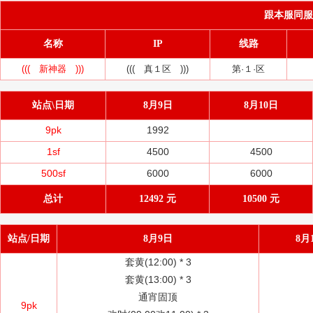
跟本服同服务器
名称
IP
线路
((( 新神器 )))
((( 真１区 )))
第·１·区
站点\日期
8月9日
8月10日
9pk
1992
1sf
4500
4500
500sf
6000
6000
总计
12492 元
10500 元
站点/日期
8月9日
8月
套黄(12:00) *
3
套黄(13:00) *
3
通宵固顶
9pk