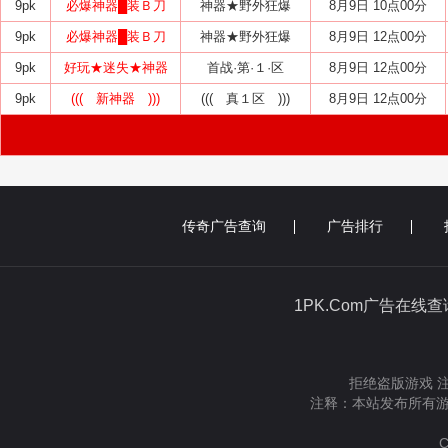
9pk
必爆神器█装Ｂ刀
神器★野外狂爆
8月9日 10点00分
9pk
必爆神器█装Ｂ刀
神器★野外狂爆
8月9日 12点00分
9pk
好玩★迷失★神器
首战·第·１·区
8月9日 12点00分
9pk
((( 新神器 )))
((( 真１区 )))
8月9日 12点00分
传奇广告查询
广告排行
1PK.Com广告在线
拒绝盗版游戏 
注释：本站发布所有游
C