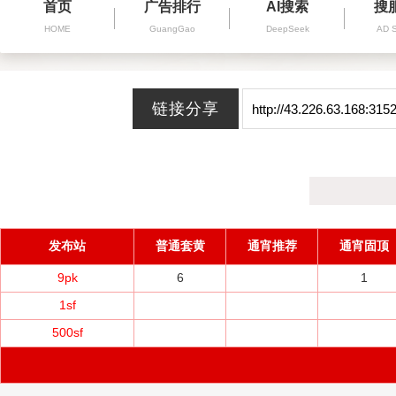
首页
广告排行
AI搜索
搜
HOME
GuangGao
DeepSeek
AD 
发布站
普通套黄
通宵推荐
通宵固顶
9pk
6
1
1sf
500sf