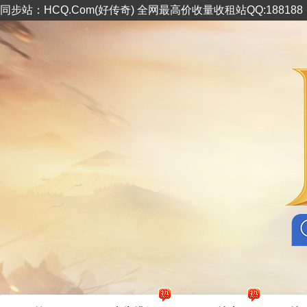
同步站：HCQ.Com(好传奇) 全网最高价收量收租站QQ:18818