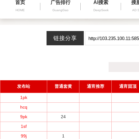
首页
广告排行
AI搜索
搜
HOME
GuangGao
DeepSeek
AD 
发布站
普通套黄
通宵推荐
通宵固顶
1pk
hcq
9pk
24
1sf
99j
1