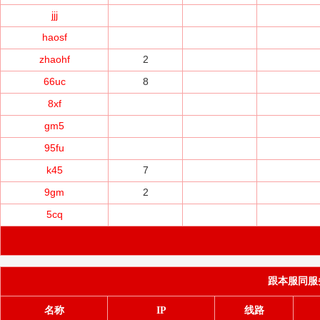
jjj
haosf
zhaohf
2
66uc
8
8xf
gm5
95fu
k45
7
9gm
2
5cq
跟本服同服务器(
名称
IP
线路