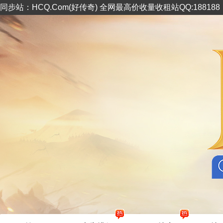
同步站：HCQ.Com(好传奇) 全网最高价收量收租站QQ:18818