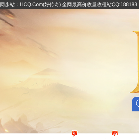
同步站：HCQ.Com(好传奇) 全网最高价收量收租站QQ:18818