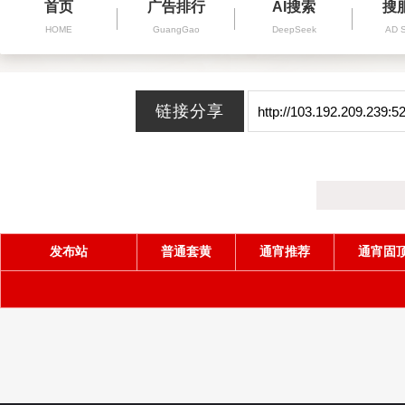
首页
广告排行
AI搜索
搜
HOME
GuangGao
DeepSeek
AD 
发布站
普通套黄
通宵推荐
通宵固