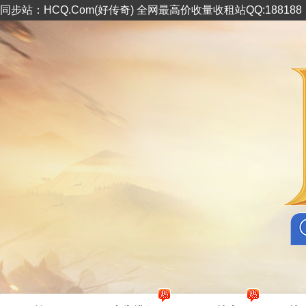
同步站：HCQ.Com(好传奇) 全网最高价收量收租站QQ:18818