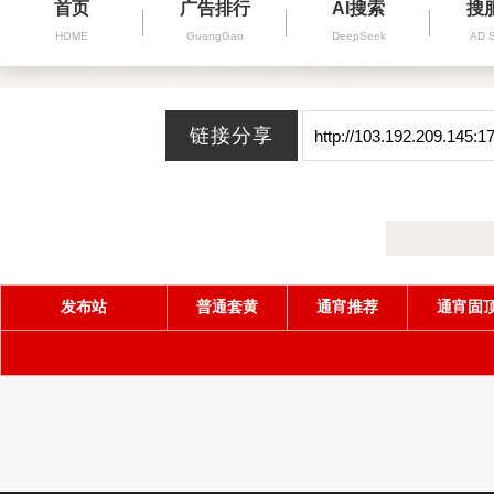
首页
广告排行
AI搜索
搜
HOME
GuangGao
DeepSeek
AD 
发布站
普通套黄
通宵推荐
通宵固